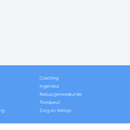
Coaching
Ingenieur
Natuurgeneeskunde
Therapeut
ing
Zorg en Welzijn