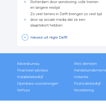
Rotterdam door seinstoring: volle treinen
en langere reistijd
Zo veel tieners in Delft brengen zo veel tijd
door op sociale media dat ze een
slaaptekort hebben
nieuws uit regio Delft
Adviesbureau
Arbo diensten
Financieel adviseur
Handelsondernemi
Installatiebedrijf
Instantie
Openbare voorzieningen
Postorderbedrijf
Verhuur
Verzekering