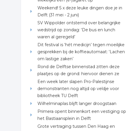
wekelijks een (e-)sigaret op
Weekend! 5 x deze leuke dingen doe je in
Delft (31 mei - 2 juni)
SV Wippolder ontstemd over belangrijke
wedstrijd op zondag: ‘De bus en lunch
waren al geregeld’
Dit festival is ‘hét medicijn’ tegen moeilijke
gesprekken bij de koffieautomaat: ‘Lachen
om lastige zaken’
Rond de Delftse binnenstad zitten deze
plaatjes op de grond: hiervoor dienen ze
Een week later slapen Pro-Palestijnse
demonstranten nog altijd op veldje voor
bibliotheek TU Delft
Wilhelminaplas blijft langer droogstaan
Primera opent binnenkort een vestiging op
het Bastiaansplein in Delft
Grote vertraging tussen Den Haag en