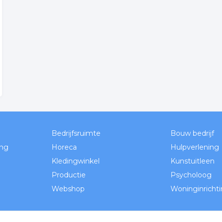
Bedrijfsruimte
Bouw bedrijf
ng
Horeca
Hulpverlening
Kledingwinkel
Kunstuitleen
Productie
Psycholoog
Webshop
Woninginricht