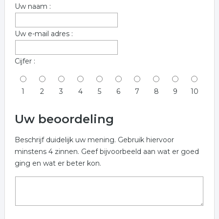
Uw naam :
Uw e-mail adres :
Cijfer :
1
2
3
4
5
6
7
8
9
10
Uw beoordeling
Beschrijf duidelijk uw mening. Gebruik hiervoor
minstens 4 zinnen. Geef bijvoorbeeld aan wat er goed
ging en wat er beter kon.