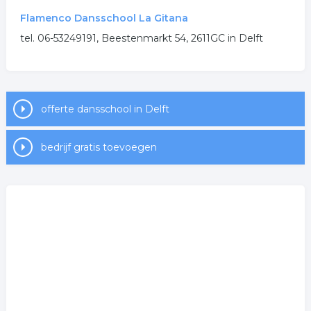
.
Flamenco Dansschool La Gitana
tel. 06-53249191, Beestenmarkt 54, 2611GC in Delft
offerte dansschool in Delft
bedrijf gratis toevoegen