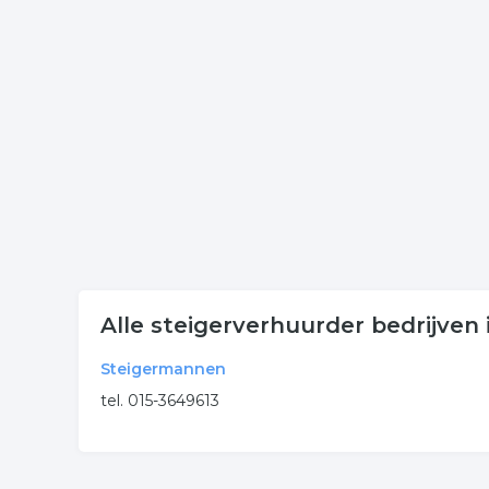
Klik een item uit de categorie steigerverhuur in d
onderneming of contactgegevens. De lijst is gekop
Meer bedrijven in Delft
Wij vonden meer informatie over steigerbouw. De 
rubriek:
steigers
steigerverhuur
steigerbouw
.
Alle steigerverhuurder bedrijven 
Steigermannen
tel. 015-3649613