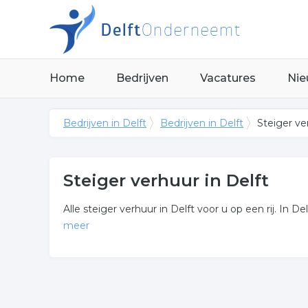
Home
Bedrijven
Vacatures
Nie
Bedrijven in Delft
Bedrijven in Delft
Steiger ve
Steiger verhuur in Delft
Alle steiger verhuur in Delft voor u op een rij. In De
meer
Meer over steiger verhuur
Wilt u meer weten over steigerverhuur gerelateerd
meer informatie.