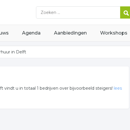
uws
Agenda
Aanbiedingen
Workshops
rhuur in Delft
lft vindt u in totaal 1 bedrijven over bijvoorbeeld steigers!
lees
e bedrijven in Delft? Gebruik onderstaand overzicht voor