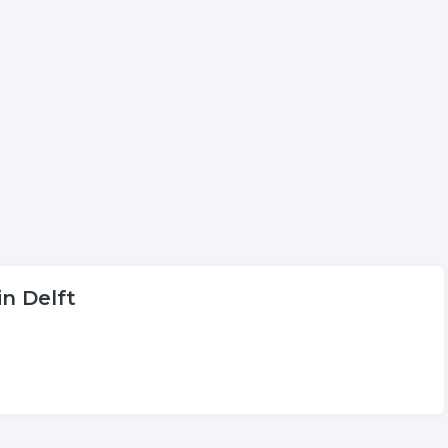
e plaats aan voor onder andere informatie betreffende de
peld aan steigerbouw in Delft.
volgende trefwoorden vallen ook onder deze bedrijven
rolsteigers
vangnetten
in Delft