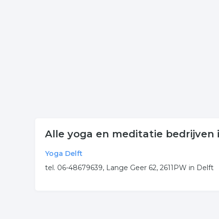
onderneming of contactgegevens. De lijst is gekop
Meer bedrijven in Delft
Wij vonden meer informatie over ontspanning. De 
rubriek:
yoga
meditatie
ontspanning
sport
.
Alle yoga en meditatie bedrijven 
Yoga Delft
tel. 06-48679639, Lange Geer 62, 2611PW in Delft