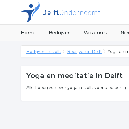
Home
Bedrijven
Vacatures
Nie
Bedrijven in Delft
Bedrijven in Delft
Yoga en me
Yoga en meditatie in Delft
Alle 1 bedrijven over yoga in Delft voor u op een rij.
Meer over yoga en meditati
Onderstaand vindt u een overzicht van alle medita
Klik een item uit de categorie meditatie in de pla