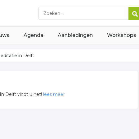
uws
Agenda
Aanbiedingen
Workshops
ditatie in Delft
 In Delft vindt u het!
lees meer
e
tie gerelateerde bedrijven in de omgeving van Delft.
ats aan voor onder andere informatie betreffende de