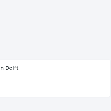
peld aan ontspanning in Delft.
volgende trefwoorden vallen ook onder deze bedrijven
healing
workshop
in Delft